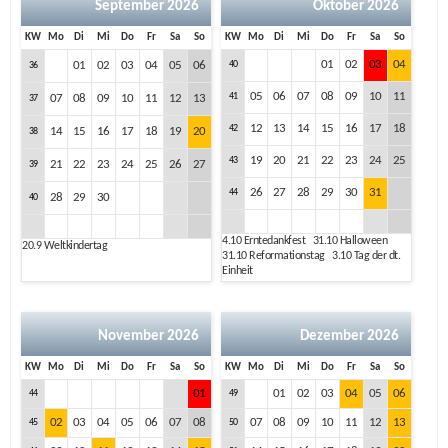
September 2026
Oktober 2026
KW
Mo
Di
Mi
Do
Fr
Sa
So
KW
Mo
Di
Mi
Do
Fr
Sa
So
01
02
03
04
01
02
03
04
05
06
40
36
05
06
07
08
09
10
11
41
07
08
09
10
11
12
13
37
12
13
14
15
16
17
18
42
14
15
16
17
18
19
20
38
19
20
21
22
23
24
25
43
21
22
23
24
25
26
27
39
26
27
28
29
30
31
44
28
29
30
40
4.10
Erntedankfest
31.10
Halloween
20.9
Weltkindertag
31.10
Reformationstag
3.10
Tag der dt.
Einheit
November 2026
Dezember 2026
KW
Mo
Di
Mi
Do
Fr
Sa
So
KW
Mo
Di
Mi
Do
Fr
Sa
So
01
01
02
03
04
05
06
44
49
02
03
04
05
06
07
08
07
08
09
10
11
12
13
45
50