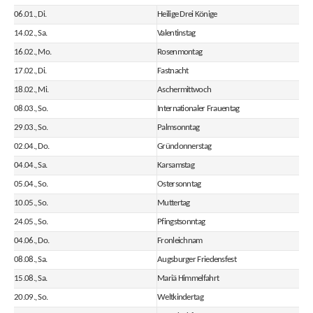
06.01., Di.
Heilige Drei Könige
14.02., Sa.
Valentinstag
16.02., Mo.
Rosenmontag
17.02., Di.
Fastnacht
18.02., Mi.
Aschermittwoch
08.03., So.
Internationaler Frauentag
29.03., So.
Palmsonntag
02.04., Do.
Gründonnerstag
04.04., Sa.
Karsamstag
05.04., So.
Ostersonntag
10.05., So.
Muttertag
24.05., So.
Pfingstsonntag
04.06., Do.
Fronleichnam
08.08., Sa.
Augsburger Friedensfest
15.08., Sa.
Mariä Himmelfahrt
20.09., So.
Weltkindertag