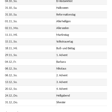
04.10., So.
Erntedankfest
31.10., Sa.
Halloween
31.10., Sa.
Reformationstag
01.11., So.
Allerheiligen
02.11., Mo.
Allerseelen
11.11., Mi.
Martinstag
15.11., So.
Volkstrauertag
18.11., Mi.
Buß- und Bettag
29.11., So.
1. Advent
04.12., Fr.
Barbara
06.12., So.
Nikolaus
06.12., So.
2. Advent
13.12., So.
3. Advent
20.12., So.
4. Advent
24.12., Do.
Heiligabend
31.12., Do.
Silvester