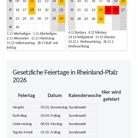
09
10
11
12
13
14
15
14
15
16
17
18
19
20
46
51
16
17
18
19
20
21
22
21
22
23
24
25
26
27
47
52
23
24
25
26
27
28
29
48
28
29
30
31
53
30
49
4.12
Barbara
6.12
Nikolaus
1.11
Allerheiligen
1.11
Allerheiligen
24.12
Heiligabend
31.12
Silvester
2.11
Allerseelen
11.11
Martinstag
25.12
1. Weihnachtstag
26.12
2.
15.11
Volkstrauertag
18.11
Buß- und
Weihnachtstag
Bettag
Gesetzliche Feiertage in Rheinland-Pfalz
2026
Hier wird
Feiertag
Datum
Kalenderwoche
gefeiert
Neujahr
01.01. Donnerstag
bundesweit
Karfreitag
03.04. Freitag
bundesweit
Ostermontag
06.04. Montag
bundesweit
Tag der Arbeit
01.05. Freitag
bundesweit