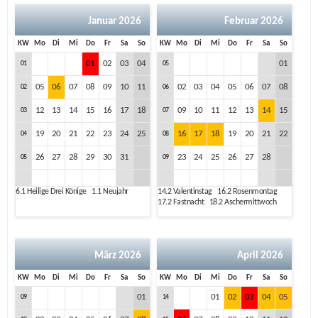
Januar 2026
Februar 2026
KW
Mo
Di
Mi
Do
Fr
Sa
So
KW
Mo
Di
Mi
Do
Fr
Sa
So
01
02
03
04
01
01
05
05
06
07
08
09
10
11
02
03
04
05
06
07
08
02
06
12
13
14
15
16
17
18
09
10
11
12
13
14
15
03
07
19
20
21
22
23
24
25
16
17
18
19
20
21
22
04
08
26
27
28
29
30
31
23
24
25
26
27
28
05
09
6.1
Heilige Drei Könige
1.1
Neujahr
14.2
Valentinstag
16.2
Rosenmontag
17.2
Fastnacht
18.2
Aschermittwoch
März 2026
April 2026
KW
Mo
Di
Mi
Do
Fr
Sa
So
KW
Mo
Di
Mi
Do
Fr
Sa
So
01
01
02
03
04
05
09
14