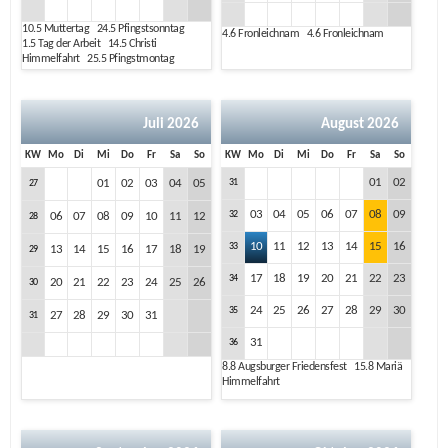
10.5
Muttertag
24.5
Pfingstsonntag
4.6
Fronleichnam
4.6
Fronleichnam
1.5
Tag der Arbeit
14.5
Christi
Himmelfahrt
25.5
Pfingstmontag
Juli 2026
August 2026
KW
Mo
Di
Mi
Do
Fr
Sa
So
KW
Mo
Di
Mi
Do
Fr
Sa
So
01
02
01
02
03
04
05
31
27
03
04
05
06
07
08
09
32
06
07
08
09
10
11
12
28
10
11
12
13
14
15
16
33
13
14
15
16
17
18
19
29
17
18
19
20
21
22
23
34
20
21
22
23
24
25
26
30
24
25
26
27
28
29
30
35
27
28
29
30
31
31
31
36
8.8
Augsburger Friedensfest
15.8
Mariä
Himmelfahrt