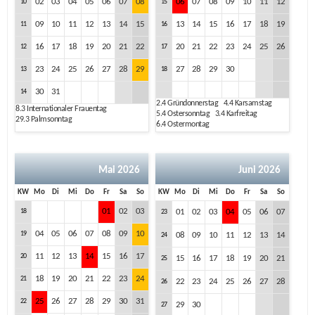
02
03
04
05
06
07
08
06
07
08
09
10
11
12
10
15
09
10
11
12
13
14
15
13
14
15
16
17
18
19
11
16
16
17
18
19
20
21
22
20
21
22
23
24
25
26
12
17
23
24
25
26
27
28
29
27
28
29
30
13
18
30
31
14
2.4
Gründonnerstag
4.4
Karsamstag
8.3
Internationaler Frauentag
5.4
Ostersonntag
3.4
Karfreitag
29.3
Palmsonntag
6.4
Ostermontag
Mai 2026
Juni 2026
KW
Mo
Di
Mi
Do
Fr
Sa
So
KW
Mo
Di
Mi
Do
Fr
Sa
So
01
02
03
18
01
02
03
04
05
06
07
23
04
05
06
07
08
09
10
19
08
09
10
11
12
13
14
24
11
12
13
14
15
16
17
20
15
16
17
18
19
20
21
25
18
19
20
21
22
23
24
21
22
23
24
25
26
27
28
26
25
26
27
28
29
30
31
22
29
30
27