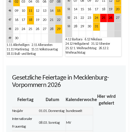
07
08
09
10
11
12
13
50
02
03
04
05
06
07
08
45
14
15
16
17
18
19
20
51
09
10
11
12
13
14
15
46
21
22
23
24
25
26
27
52
16
17
18
19
20
21
22
47
28
29
30
31
53
23
24
25
26
27
28
29
48
30
49
4.12
Barbara
6.12
Nikolaus
24.12
Heiligabend
31.12
Silvester
1.11
Allerheiligen
2.11
Allerseelen
25.12
1. Weihnachtstag
26.12
2.
11.11
Martinstag
15.11
Volkstrauertag
Weihnachtstag
18.11
Buß- und Bettag
Gesetzliche Feiertage in Mecklenburg-
Vorpommern 2026
Hier wird
Feiertag
Datum
Kalenderwoche
gefeiert
Neujahr
01.01. Donnerstag
bundesweit
Internationaler
08.03. Sonntag
MV
Frauentag