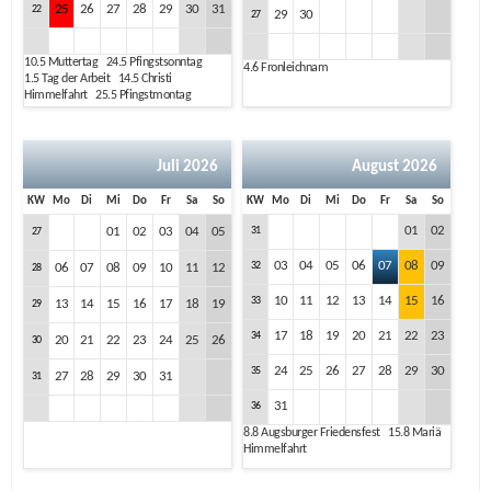
25
26
27
28
29
30
31
22
29
30
27
10.5
Muttertag
24.5
Pfingstsonntag
4.6
Fronleichnam
1.5
Tag der Arbeit
14.5
Christi
Himmelfahrt
25.5
Pfingstmontag
Juli 2026
August 2026
KW
Mo
Di
Mi
Do
Fr
Sa
So
KW
Mo
Di
Mi
Do
Fr
Sa
So
01
02
01
02
03
04
05
31
27
03
04
05
06
07
08
09
32
06
07
08
09
10
11
12
28
10
11
12
13
14
15
16
33
13
14
15
16
17
18
19
29
17
18
19
20
21
22
23
34
20
21
22
23
24
25
26
30
24
25
26
27
28
29
30
35
27
28
29
30
31
31
31
36
8.8
Augsburger Friedensfest
15.8
Mariä
Himmelfahrt