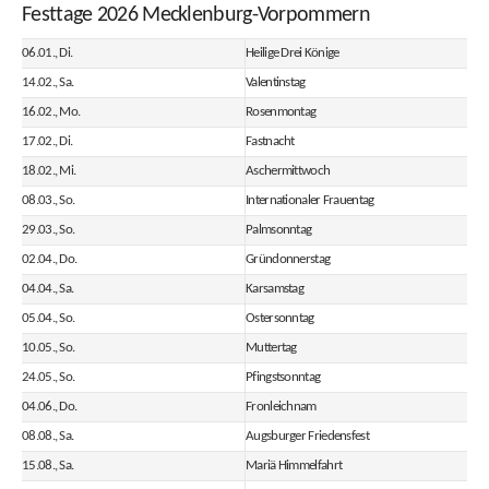
Festtage 2026 Mecklenburg-Vorpommern
06.01., Di.
Heilige Drei Könige
14.02., Sa.
Valentinstag
16.02., Mo.
Rosenmontag
17.02., Di.
Fastnacht
18.02., Mi.
Aschermittwoch
08.03., So.
Internationaler Frauentag
29.03., So.
Palmsonntag
02.04., Do.
Gründonnerstag
04.04., Sa.
Karsamstag
05.04., So.
Ostersonntag
10.05., So.
Muttertag
24.05., So.
Pfingstsonntag
04.06., Do.
Fronleichnam
08.08., Sa.
Augsburger Friedensfest
15.08., Sa.
Mariä Himmelfahrt