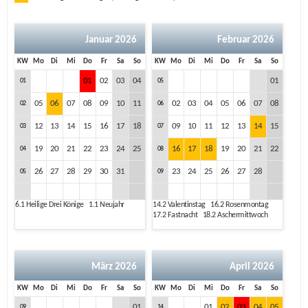
Januar 2026
Februar 2026
KW
Mo
Di
Mi
Do
Fr
Sa
So
KW
Mo
Di
Mi
Do
Fr
Sa
So
01
02
03
04
01
01
05
05
06
07
08
09
10
11
02
03
04
05
06
07
08
02
06
12
13
14
15
16
17
18
09
10
11
12
13
14
15
03
07
19
20
21
22
23
24
25
16
17
18
19
20
21
22
04
08
26
27
28
29
30
31
23
24
25
26
27
28
05
09
6.1
Heilige Drei Könige
1.1
Neujahr
14.2
Valentinstag
16.2
Rosenmontag
17.2
Fastnacht
18.2
Aschermittwoch
März 2026
April 2026
KW
Mo
Di
Mi
Do
Fr
Sa
So
KW
Mo
Di
Mi
Do
Fr
Sa
So
01
01
02
03
04
05
09
14