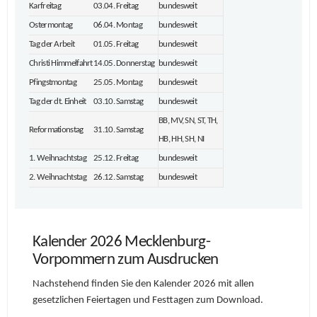
Karfreitag
03.04. Freitag
bundesweit
Ostermontag
06.04. Montag
bundesweit
Tag der Arbeit
01.05. Freitag
bundesweit
Christi Himmelfahrt
14.05. Donnerstag
bundesweit
Pfingstmontag
25.05. Montag
bundesweit
Tag der dt. Einheit
03.10. Samstag
bundesweit
BB, MV, SN, ST, TH,
Reformationstag
31.10. Samstag
HB, HH, SH, NI
1. Weihnachtstag
25.12. Freitag
bundesweit
2. Weihnachtstag
26.12. Samstag
bundesweit
Kalender 2026 Mecklenburg-
Vorpommern zum Ausdrucken
Nachstehend finden Sie den Kalender 2026 mit allen
gesetzlichen Feiertagen und Festtagen zum Download.