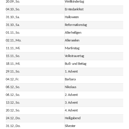
20.09., So.
Weltkindertag
04.10., So.
Erntedankfest
31.10., Sa.
Halloween
31.10., Sa.
Reformationstag
01.11., So.
Allerheiligen
02.11., Mo.
Allerseelen
11.11., Mi.
Martinstag
15.11., So.
Volkstrauertag
18.11., Mi.
Buß- und Bettag
29.11., So.
1. Advent
04.12., Fr.
Barbara
06.12., So.
Nikolaus
06.12., So.
2. Advent
13.12., So.
3. Advent
20.12., So.
4. Advent
24.12., Do.
Heiligabend
31.12., Do.
Silvester