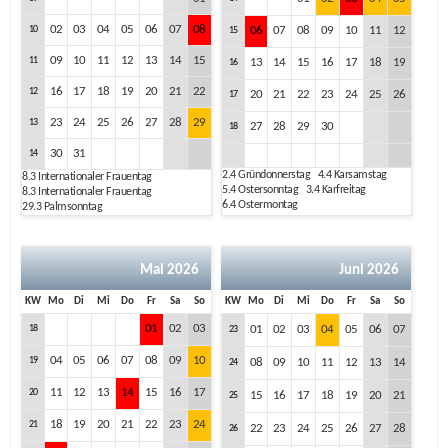
02
03
04
05
06
07
08
10
06
07
08
09
10
11
12
15
09
10
11
12
13
14
15
11
13
14
15
16
17
18
19
16
16
17
18
19
20
21
22
12
20
21
22
23
24
25
26
17
23
24
25
26
27
28
29
13
27
28
29
30
18
30
31
14
2.4
Gründonnerstag
4.4
Karsamstag
8.3
Internationaler Frauentag
5.4
Ostersonntag
3.4
Karfreitag
8.3
Internationaler Frauentag
6.4
Ostermontag
29.3
Palmsonntag
Mai 2026
Juni 2026
KW
Mo
Di
Mi
Do
Fr
Sa
So
KW
Mo
Di
Mi
Do
Fr
Sa
So
01
02
03
18
01
02
03
04
05
06
07
23
04
05
06
07
08
09
10
19
08
09
10
11
12
13
14
24
11
12
13
14
15
16
17
20
15
16
17
18
19
20
21
25
18
19
20
21
22
23
24
21
22
23
24
25
26
27
28
26