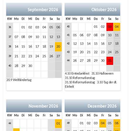
September 2026
Oktober 2026
KW
Mo
Di
Mi
Do
Fr
Sa
So
KW
Mo
Di
Mi
Do
Fr
Sa
So
01
02
03
04
40
01
02
03
04
05
06
36
05
06
07
08
09
10
11
41
07
08
09
10
11
12
13
37
12
13
14
15
16
17
18
42
14
15
16
17
18
19
20
38
19
20
21
22
23
24
25
43
21
22
23
24
25
26
27
39
26
27
28
29
30
31
44
28
29
30
40
4.10
Erntedankfest
31.10
Halloween
31.10
Reformationstag
20.9
Weltkindertag
31.10
Reformationstag
3.10
Tag der dt.
Einheit
November 2026
Dezember 2026
KW
Mo
Di
Mi
Do
Fr
Sa
So
KW
Mo
Di
Mi
Do
Fr
Sa
So
01
02
03
04
05
06
01
49
44