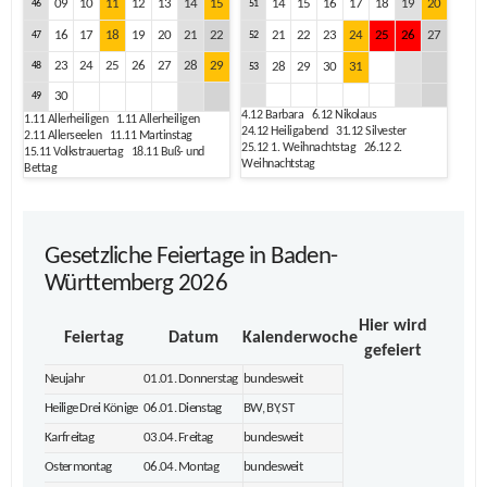
09
10
11
12
13
14
15
14
15
16
17
18
19
20
46
51
16
17
18
19
20
21
22
21
22
23
24
25
26
27
47
52
23
24
25
26
27
28
29
48
28
29
30
31
53
30
49
4.12
Barbara
6.12
Nikolaus
1.11
Allerheiligen
1.11
Allerheiligen
24.12
Heiligabend
31.12
Silvester
2.11
Allerseelen
11.11
Martinstag
25.12
1. Weihnachtstag
26.12
2.
15.11
Volkstrauertag
18.11
Buß- und
Weihnachtstag
Bettag
Gesetzliche Feiertage in Baden-
Württemberg 2026
Hier wird
Feiertag
Datum
Kalenderwoche
gefeiert
Neujahr
01.01. Donnerstag
bundesweit
Heilige Drei Könige
06.01. Dienstag
BW, BY, ST
Karfreitag
03.04. Freitag
bundesweit
Ostermontag
06.04. Montag
bundesweit