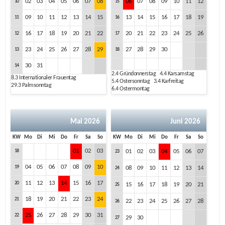
02
03
04
05
06
07
08
06
07
08
09
10
11
12
10
15
09
10
11
12
13
14
15
13
14
15
16
17
18
19
11
16
16
17
18
19
20
21
22
20
21
22
23
24
25
26
12
17
23
24
25
26
27
28
29
27
28
29
30
13
18
30
31
14
2.4
Gründonnerstag
4.4
Karsamstag
8.3
Internationaler Frauentag
5.4
Ostersonntag
3.4
Karfreitag
29.3
Palmsonntag
6.4
Ostermontag
Mai 2026
Juni 2026
KW
Mo
Di
Mi
Do
Fr
Sa
So
KW
Mo
Di
Mi
Do
Fr
Sa
So
01
02
03
18
01
02
03
04
05
06
07
23
04
05
06
07
08
09
10
19
08
09
10
11
12
13
14
24
11
12
13
14
15
16
17
20
15
16
17
18
19
20
21
25
18
19
20
21
22
23
24
21
22
23
24
25
26
27
28
26
25
26
27
28
29
30
31
22
29
30
27