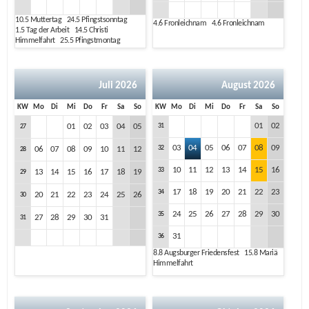
10.5
Muttertag
24.5
Pfingstsonntag
4.6
Fronleichnam
4.6
Fronleichnam
1.5
Tag der Arbeit
14.5
Christi
Himmelfahrt
25.5
Pfingstmontag
Juli 2026
August 2026
KW
Mo
Di
Mi
Do
Fr
Sa
So
KW
Mo
Di
Mi
Do
Fr
Sa
So
01
02
01
02
03
04
05
31
27
03
04
05
06
07
08
09
32
06
07
08
09
10
11
12
28
10
11
12
13
14
15
16
33
13
14
15
16
17
18
19
29
17
18
19
20
21
22
23
34
20
21
22
23
24
25
26
30
24
25
26
27
28
29
30
35
27
28
29
30
31
31
31
36
8.8
Augsburger Friedensfest
15.8
Mariä
Himmelfahrt