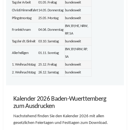
Tag der Arbeit
01.05. Freitag
bundesweit
Christi Himmelfahrt
14.05. Donnerstag
bundesweit
Pfingstmontag
25.05. Montag
bundesweit
BW, BY, HE, NRW,
Fronleichnam
04.06. Donnerstag
RP, SA
Tag der dt. Einheit
03.10. Samstag
bundesweit
BW, BY, NRW, RP,
Allerheiligen
01.11. Sonntag
SA
1. Weihnachtstag
25.12. Freitag
bundesweit
2. Weihnachtstag
26.12. Samstag
bundesweit
Kalender 2026 Baden-Wuerttemberg
zum Ausdrucken
Nachstehend finden Sie den Kalender 2026 mit allen
gesetzlichen Feiertagen und Festtagen zum Download.