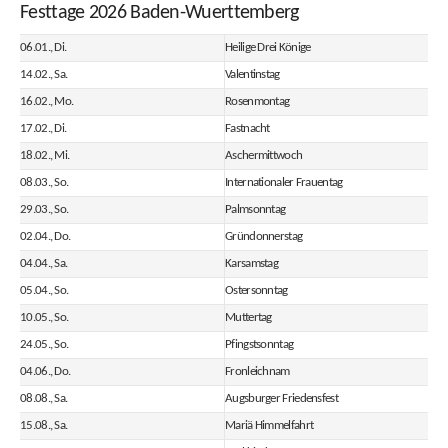
Festtage 2026 Baden-Wuerttemberg
06.01., Di.
Heilige Drei Könige
14.02., Sa.
Valentinstag
16.02., Mo.
Rosenmontag
17.02., Di.
Fastnacht
18.02., Mi.
Aschermittwoch
08.03., So.
Internationaler Frauentag
29.03., So.
Palmsonntag
02.04., Do.
Gründonnerstag
04.04., Sa.
Karsamstag
05.04., So.
Ostersonntag
10.05., So.
Muttertag
24.05., So.
Pfingstsonntag
04.06., Do.
Fronleichnam
08.08., Sa.
Augsburger Friedensfest
15.08., Sa.
Mariä Himmelfahrt