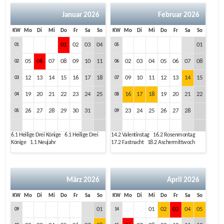
Januar 2026
Februar 2026
KW
Mo
Di
Mi
Do
Fr
Sa
So
KW
Mo
Di
Mi
Do
Fr
Sa
So
01
02
03
04
01
01
05
05
06
07
08
09
10
11
02
03
04
05
06
07
08
02
06
12
13
14
15
16
17
18
09
10
11
12
13
14
15
03
07
19
20
21
22
23
24
25
16
17
18
19
20
21
22
04
08
26
27
28
29
30
31
23
24
25
26
27
28
05
09
6.1
Heilige Drei Könige
6.1
Heilige Drei
14.2
Valentinstag
16.2
Rosenmontag
Könige
1.1
Neujahr
17.2
Fastnacht
18.2
Aschermittwoch
März 2026
April 2026
KW
Mo
Di
Mi
Do
Fr
Sa
So
KW
Mo
Di
Mi
Do
Fr
Sa
So
01
01
02
03
04
05
09
14