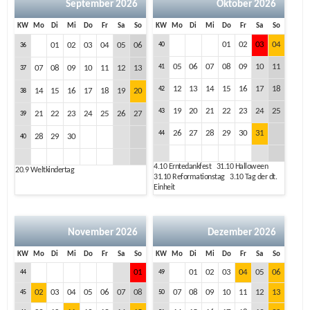
September 2026
Oktober 2026
KW
Mo
Di
Mi
Do
Fr
Sa
So
KW
Mo
Di
Mi
Do
Fr
Sa
So
01
02
03
04
01
02
03
04
05
06
40
36
05
06
07
08
09
10
11
41
07
08
09
10
11
12
13
37
12
13
14
15
16
17
18
42
14
15
16
17
18
19
20
38
19
20
21
22
23
24
25
43
21
22
23
24
25
26
27
39
26
27
28
29
30
31
44
28
29
30
40
4.10
Erntedankfest
31.10
Halloween
20.9
Weltkindertag
31.10
Reformationstag
3.10
Tag der dt.
Einheit
November 2026
Dezember 2026
KW
Mo
Di
Mi
Do
Fr
Sa
So
KW
Mo
Di
Mi
Do
Fr
Sa
So
01
01
02
03
04
05
06
44
49
02
03
04
05
06
07
08
07
08
09
10
11
12
13
45
50