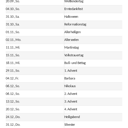
20.09., So.
Weltkindertag
04.10., So.
Erntedankfest
31.10., Sa.
Halloween
31.10., Sa.
Reformationstag
01.11., So.
Allerheiligen
02.11., Mo.
Allerseelen
11.11., Mi.
Martinstag
15.11., So.
Volkstrauertag
18.11., Mi.
Buß- und Bettag
29.11., So.
1. Advent
04.12., Fr.
Barbara
06.12., So.
Nikolaus
06.12., So.
2. Advent
13.12., So.
3. Advent
20.12., So.
4. Advent
24.12., Do.
Heiligabend
31.12., Do.
Silvester