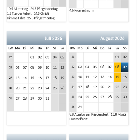
10.5
Muttertag
24.5
Pfingstsonntag
4.6
Fronleichnam
1.5
Tag der Arbeit
14.5
Christi
Himmelfahrt
25.5
Pfingstmontag
Juli 2026
August 2026
KW
Mo
Di
Mi
Do
Fr
Sa
So
KW
Mo
Di
Mi
Do
Fr
Sa
So
01
02
01
02
03
04
05
31
27
03
04
05
06
07
08
09
32
06
07
08
09
10
11
12
28
10
11
12
13
14
15
16
33
13
14
15
16
17
18
19
29
17
18
19
20
21
22
23
34
20
21
22
23
24
25
26
30
24
25
26
27
28
29
30
35
27
28
29
30
31
31
31
36
8.8
Augsburger Friedensfest
15.8
Mariä
Himmelfahrt