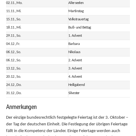
02.11., Mo.
Allerseelen
11.11., Mi.
Martinstag
15.11., So.
Volkstrauertag
18.11., Mi.
Buß- und Bettag
29.11., So.
1. Advent
04.12., Fr.
Barbara
06.12., So.
Nikolaus
06.12., So.
2. Advent
13.12., So.
3. Advent
20.12., So.
4. Advent
24.12., Do.
Heiligabend
31.12., Do.
Silvester
Anmerkungen
Der einzige bundesrechtlich festgelegte Feiertag ist der 3. Oktober –
der Tag der deutschen Einheit. Die Festlegung der übrigen Feiertage
fällt in die Kompetenz der Länder. Einige Feiertage werden auch