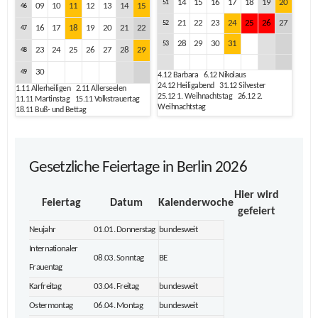
14
15
16
17
18
19
20
51
09
10
11
12
13
14
15
46
21
22
23
24
25
26
27
52
16
17
18
19
20
21
22
47
28
29
30
31
53
23
24
25
26
27
28
29
48
30
49
4.12
Barbara
6.12
Nikolaus
24.12
Heiligabend
31.12
Silvester
1.11
Allerheiligen
2.11
Allerseelen
25.12
1. Weihnachtstag
26.12
2.
11.11
Martinstag
15.11
Volkstrauertag
Weihnachtstag
18.11
Buß- und Bettag
Gesetzliche Feiertage in Berlin 2026
Hier wird
Feiertag
Datum
Kalenderwoche
gefeiert
Neujahr
01.01. Donnerstag
bundesweit
Internationaler
08.03. Sonntag
BE
Frauentag
Karfreitag
03.04. Freitag
bundesweit
Ostermontag
06.04. Montag
bundesweit