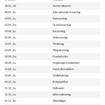
18.02., Mi.
Aschermittwoch
08.03., So.
Internationaler Frauentag
29.03., So.
Palmsonntag
02.04., Do.
Gründonnerstag
04.04., Sa.
Karsamstag
05.04., So.
Ostersonntag
10.05., So.
Muttertag
24.05., So.
Pfingstsonntag
04.06., Do.
Fronleichnam
08.08., Sa.
Augsburger Friedensfest
15.08., Sa.
Mariä Himmelfahrt
20.09., So.
Weltkindertag
04.10., So.
Erntedankfest
31.10., Sa.
Halloween
31.10., Sa.
Reformationstag
01.11., So.
Allerheiligen