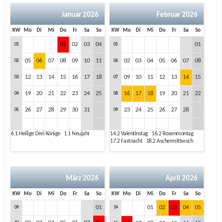
Januar 2026
Februar 2026
KW
Mo
Di
Mi
Do
Fr
Sa
So
KW
Mo
Di
Mi
Do
Fr
Sa
So
01
02
03
04
01
01
05
05
06
07
08
09
10
11
02
03
04
05
06
07
08
02
06
12
13
14
15
16
17
18
09
10
11
12
13
14
15
03
07
19
20
21
22
23
24
25
16
17
18
19
20
21
22
04
08
26
27
28
29
30
31
23
24
25
26
27
28
05
09
6.1
Heilige Drei Könige
1.1
Neujahr
14.2
Valentinstag
16.2
Rosenmontag
17.2
Fastnacht
18.2
Aschermittwoch
März 2026
April 2026
KW
Mo
Di
Mi
Do
Fr
Sa
So
KW
Mo
Di
Mi
Do
Fr
Sa
So
01
01
02
03
04
05
09
14