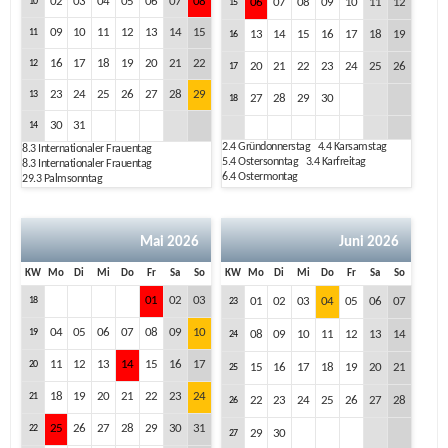
02
03
04
05
06
07
08
10
06
07
08
09
10
11
12
15
09
10
11
12
13
14
15
11
13
14
15
16
17
18
19
16
16
17
18
19
20
21
22
12
20
21
22
23
24
25
26
17
23
24
25
26
27
28
29
13
27
28
29
30
18
30
31
14
2.4
Gründonnerstag
4.4
Karsamstag
8.3
Internationaler Frauentag
5.4
Ostersonntag
3.4
Karfreitag
8.3
Internationaler Frauentag
6.4
Ostermontag
29.3
Palmsonntag
Mai 2026
Juni 2026
KW
Mo
Di
Mi
Do
Fr
Sa
So
KW
Mo
Di
Mi
Do
Fr
Sa
So
01
02
03
18
01
02
03
04
05
06
07
23
04
05
06
07
08
09
10
19
08
09
10
11
12
13
14
24
11
12
13
14
15
16
17
20
15
16
17
18
19
20
21
25
18
19
20
21
22
23
24
21
22
23
24
25
26
27
28
26
25
26
27
28
29
30
31
22
29
30
27