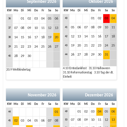
September 2026
Oktober 2026
KW
Mo
Di
Mi
Do
Fr
Sa
So
KW
Mo
Di
Mi
Do
Fr
Sa
So
01
02
03
04
01
02
03
04
05
06
40
36
05
06
07
08
09
10
11
41
07
08
09
10
11
12
13
37
12
13
14
15
16
17
18
42
14
15
16
17
18
19
20
38
19
20
21
22
23
24
25
43
21
22
23
24
25
26
27
39
26
27
28
29
30
31
44
28
29
30
40
4.10
Erntedankfest
31.10
Halloween
20.9
Weltkindertag
31.10
Reformationstag
3.10
Tag der dt.
Einheit
November 2026
Dezember 2026
KW
Mo
Di
Mi
Do
Fr
Sa
So
KW
Mo
Di
Mi
Do
Fr
Sa
So
01
02
03
04
05
06
01
49
44
07
08
09
10
11
12
13
50
02
03
04
05
06
07
08
45