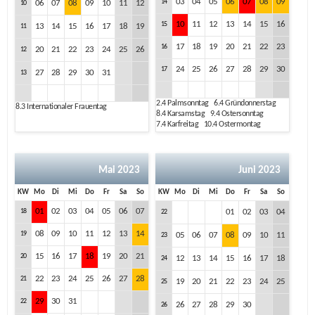
03
04
05
06
07
08
09
14
06
07
08
09
10
11
12
10
10
11
12
13
14
15
16
15
13
14
15
16
17
18
19
11
17
18
19
20
21
22
23
16
20
21
22
23
24
25
26
12
24
25
26
27
28
29
30
17
27
28
29
30
31
13
2.4
Palmsonntag
6.4
Gründonnerstag
8.3
Internationaler Frauentag
8.4
Karsamstag
9.4
Ostersonntag
7.4
Karfreitag
10.4
Ostermontag
Mai 2023
Juni 2023
KW
Mo
Di
Mi
Do
Fr
Sa
So
KW
Mo
Di
Mi
Do
Fr
Sa
So
01
02
03
04
05
06
07
18
01
02
03
04
22
08
09
10
11
12
13
14
19
05
06
07
08
09
10
11
23
15
16
17
18
19
20
21
20
12
13
14
15
16
17
18
24
22
23
24
25
26
27
28
21
19
20
21
22
23
24
25
25
29
30
31
22
26
27
28
29
30
26