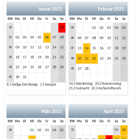
Januar 2023
Februar 2023
KW
Mo
Di
Mi
Do
Fr
Sa
So
KW
Mo
Di
Mi
Do
Fr
Sa
So
01
52
01
02
03
04
05
05
02
03
04
05
06
07
08
01
06
07
08
09
10
11
12
06
09
10
11
12
13
14
15
02
13
14
15
16
17
18
19
07
16
17
18
19
20
21
22
03
20
21
22
23
24
25
26
08
23
24
25
26
27
28
29
04
27
28
09
30
31
05
14.2
Valentinstag
20.2
Rosenmontag
6.1
Heilige Drei Könige
1.1
Neujahr
21.2
Fastnacht
22.2
Aschermittwoch
März 2023
April 2023
KW
Mo
Di
Mi
Do
Fr
Sa
So
KW
Mo
Di
Mi
Do
Fr
Sa
So
01
02
01
02
03
04
05
13
09