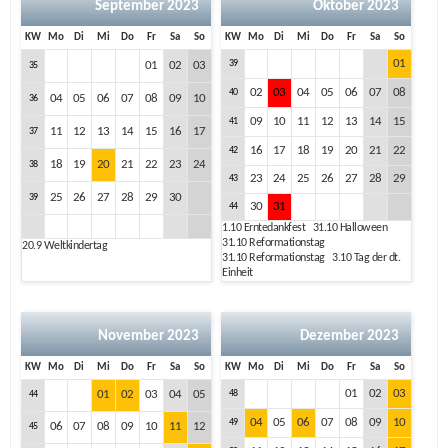
September 2023
Oktober 2023
KW
Mo
Di
Mi
Do
Fr
Sa
So
KW
Mo
Di
Mi
Do
Fr
Sa
So
01
39
01
02
03
35
02
03
04
05
06
07
08
40
04
05
06
07
08
09
10
36
09
10
11
12
13
14
15
41
11
12
13
14
15
16
17
37
16
17
18
19
20
21
22
42
18
19
20
21
22
23
24
38
23
24
25
26
27
28
29
43
25
26
27
28
29
30
39
30
31
44
1.10
Erntedankfest
31.10
Halloween
31.10
Reformationstag
20.9
Weltkindertag
31.10
Reformationstag
3.10
Tag der dt.
Einheit
November 2023
Dezember 2023
KW
Mo
Di
Mi
Do
Fr
Sa
So
KW
Mo
Di
Mi
Do
Fr
Sa
So
01
02
03
01
02
03
04
05
48
44
04
05
06
07
08
09
10
49
06
07
08
09
10
11
12
45