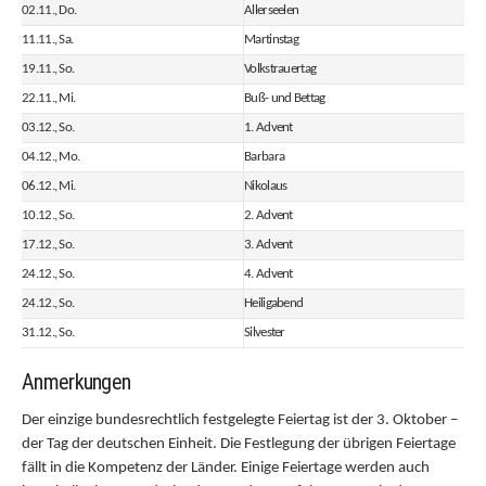
02.11., Do.
Allerseelen
11.11., Sa.
Martinstag
19.11., So.
Volkstrauertag
22.11., Mi.
Buß- und Bettag
03.12., So.
1. Advent
04.12., Mo.
Barbara
06.12., Mi.
Nikolaus
10.12., So.
2. Advent
17.12., So.
3. Advent
24.12., So.
4. Advent
24.12., So.
Heiligabend
31.12., So.
Silvester
Anmerkungen
Der einzige bundesrechtlich festgelegte Feiertag ist der 3. Oktober –
der Tag der deutschen Einheit. Die Festlegung der übrigen Feiertage
fällt in die Kompetenz der Länder. Einige Feiertage werden auch