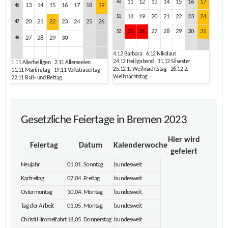
11
12
13
14
15
16
17
50
13
14
15
16
17
18
19
46
18
19
20
21
22
23
24
51
20
21
22
23
24
25
26
47
25
26
27
28
29
30
31
52
27
28
29
30
48
4.12
Barbara
6.12
Nikolaus
24.12
Heiligabend
31.12
Silvester
1.11
Allerheiligen
2.11
Allerseelen
25.12
1. Weihnachtstag
26.12
2.
11.11
Martinstag
19.11
Volkstrauertag
Weihnachtstag
22.11
Buß- und Bettag
Gesetzliche Feiertage in Bremen 2023
Hier wird
Feiertag
Datum
Kalenderwoche
gefeiert
Neujahr
01.01. Sonntag
bundesweit
Karfreitag
07.04. Freitag
bundesweit
Ostermontag
10.04. Montag
bundesweit
Tag der Arbeit
01.05. Montag
bundesweit
Christi Himmelfahrt
18.05. Donnerstag
bundesweit