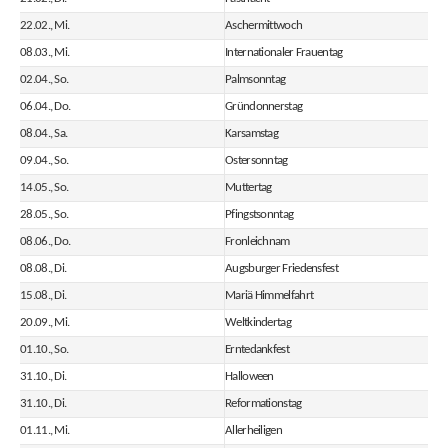
22.02., Mi.
Aschermittwoch
08.03., Mi.
Internationaler Frauentag
02.04., So.
Palmsonntag
06.04., Do.
Gründonnerstag
08.04., Sa.
Karsamstag
09.04., So.
Ostersonntag
14.05., So.
Muttertag
28.05., So.
Pfingstsonntag
08.06., Do.
Fronleichnam
08.08., Di.
Augsburger Friedensfest
15.08., Di.
Mariä Himmelfahrt
20.09., Mi.
Weltkindertag
01.10., So.
Erntedankfest
31.10., Di.
Halloween
31.10., Di.
Reformationstag
01.11., Mi.
Allerheiligen