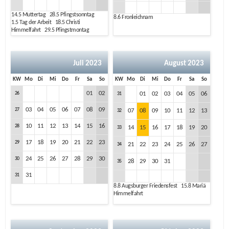
14.5
Muttertag
28.5
Pfingstsonntag
8.6
Fronleichnam
1.5
Tag der Arbeit
18.5
Christi
Himmelfahrt
29.5
Pfingstmontag
Juli 2023
August 2023
KW
Mo
Di
Mi
Do
Fr
Sa
So
KW
Mo
Di
Mi
Do
Fr
Sa
So
01
02
26
01
02
03
04
05
06
31
03
04
05
06
07
08
09
27
07
08
09
10
11
12
13
32
10
11
12
13
14
15
16
28
14
15
16
17
18
19
20
33
17
18
19
20
21
22
23
29
21
22
23
24
25
26
27
34
24
25
26
27
28
29
30
30
28
29
30
31
35
31
31
8.8
Augsburger Friedensfest
15.8
Mariä
Himmelfahrt