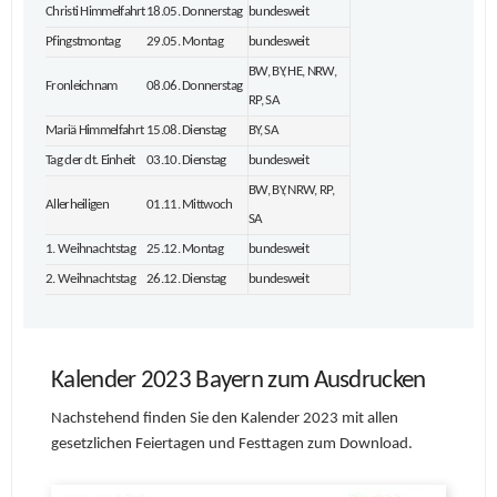
Christi Himmelfahrt
18.05. Donnerstag
bundesweit
Pfingstmontag
29.05. Montag
bundesweit
BW, BY, HE, NRW,
Fronleichnam
08.06. Donnerstag
RP, SA
Mariä Himmelfahrt
15.08. Dienstag
BY, SA
Tag der dt. Einheit
03.10. Dienstag
bundesweit
BW, BY, NRW, RP,
Allerheiligen
01.11. Mittwoch
SA
1. Weihnachtstag
25.12. Montag
bundesweit
2. Weihnachtstag
26.12. Dienstag
bundesweit
Kalender 2023 Bayern zum Ausdrucken
Nachstehend finden Sie den Kalender 2023 mit allen
gesetzlichen Feiertagen und Festtagen zum Download.