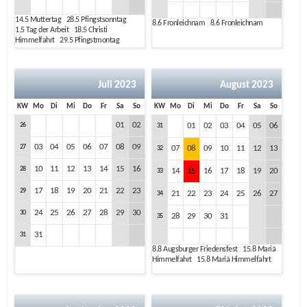
14.5
Muttertag
28.5
Pfingstsonntag
8.6
Fronleichnam
8.6
Fronleichnam
1.5
Tag der Arbeit
18.5
Christi
Himmelfahrt
29.5
Pfingstmontag
Juli 2023
August 2023
KW
Mo
Di
Mi
Do
Fr
Sa
So
KW
Mo
Di
Mi
Do
Fr
Sa
So
01
02
26
01
02
03
04
05
06
31
03
04
05
06
07
08
09
27
07
08
09
10
11
12
13
32
10
11
12
13
14
15
16
28
14
15
16
17
18
19
20
33
17
18
19
20
21
22
23
29
21
22
23
24
25
26
27
34
24
25
26
27
28
29
30
30
28
29
30
31
35
31
31
8.8
Augsburger Friedensfest
15.8
Mariä
Himmelfahrt
15.8
Mariä Himmelfahrt