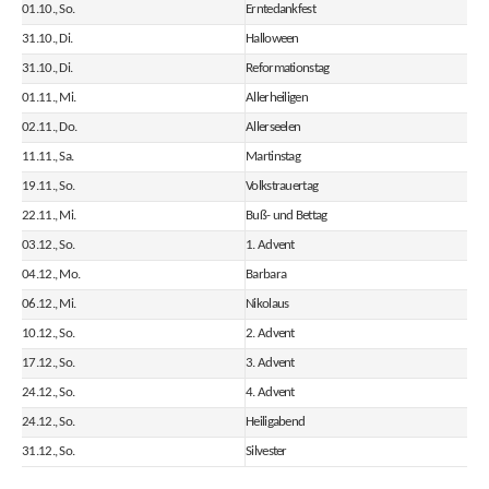
01.10., So.
Erntedankfest
31.10., Di.
Halloween
31.10., Di.
Reformationstag
01.11., Mi.
Allerheiligen
02.11., Do.
Allerseelen
11.11., Sa.
Martinstag
19.11., So.
Volkstrauertag
22.11., Mi.
Buß- und Bettag
03.12., So.
1. Advent
04.12., Mo.
Barbara
06.12., Mi.
Nikolaus
10.12., So.
2. Advent
17.12., So.
3. Advent
24.12., So.
4. Advent
24.12., So.
Heiligabend
31.12., So.
Silvester