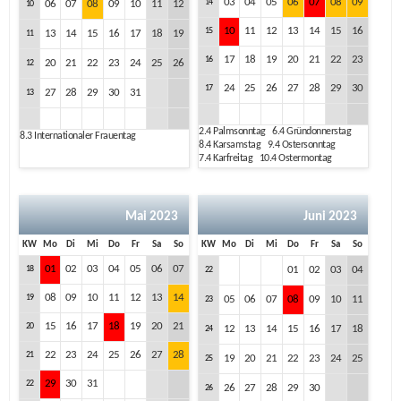
03
04
05
06
07
08
09
14
06
07
08
09
10
11
12
10
10
11
12
13
14
15
16
15
13
14
15
16
17
18
19
11
17
18
19
20
21
22
23
16
20
21
22
23
24
25
26
12
24
25
26
27
28
29
30
17
27
28
29
30
31
13
2.4
Palmsonntag
6.4
Gründonnerstag
8.3
Internationaler Frauentag
8.4
Karsamstag
9.4
Ostersonntag
7.4
Karfreitag
10.4
Ostermontag
Mai 2023
Juni 2023
KW
Mo
Di
Mi
Do
Fr
Sa
So
KW
Mo
Di
Mi
Do
Fr
Sa
So
01
02
03
04
05
06
07
18
01
02
03
04
22
08
09
10
11
12
13
14
19
05
06
07
08
09
10
11
23
15
16
17
18
19
20
21
20
12
13
14
15
16
17
18
24
22
23
24
25
26
27
28
21
19
20
21
22
23
24
25
25
29
30
31
22
26
27
28
29
30
26