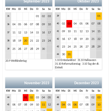
September 2023
Oktober 2023
KW
Mo
Di
Mi
Do
Fr
Sa
So
KW
Mo
Di
Mi
Do
Fr
Sa
So
01
01
02
03
39
35
02
03
04
05
06
07
08
40
04
05
06
07
08
09
10
36
09
10
11
12
13
14
15
41
11
12
13
14
15
16
17
37
16
17
18
19
20
21
22
42
18
19
20
21
22
23
24
38
23
24
25
26
27
28
29
43
25
26
27
28
29
30
39
30
31
44
1.10
Erntedankfest
31.10
Halloween
20.9
Weltkindertag
31.10
Reformationstag
3.10
Tag der dt.
Einheit
November 2023
Dezember 2023
KW
Mo
Di
Mi
Do
Fr
Sa
So
KW
Mo
Di
Mi
Do
Fr
Sa
So
01
02
03
04
05
01
02
03
44
48
06
07
08
09
10
11
12
04
05
06
07
08
09
10
45
49