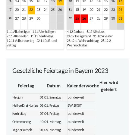
13
14
15
16
17
18
19
11
12
13
14
15
16
17
46
50
20
21
22
23
24
25
26
18
19
20
21
22
23
24
47
51
27
28
29
30
25
26
27
28
29
30
31
48
52
1.11
Allerheiligen
1.11
Allerheiligen
4.12
Barbara
6.12
Nikolaus
2.11
Allerseelen
11.11
Martinstag
24.12
Heiligabend
31.12
Silvester
19.11
Volkstrauertag
22.11
Buß- und
25.12
1. Weihnachtstag
26.12
2.
Bettag
Weihnachtstag
Gesetzliche Feiertage in Bayern 2023
Hier wird
Feiertag
Datum
Kalenderwoche
gefeiert
Neujahr
01.01. Sonntag
bundesweit
Heilige Drei Könige
06.01. Freitag
BW, BY, ST
Karfreitag
07.04. Freitag
bundesweit
Ostermontag
10.04. Montag
bundesweit
Tag der Arbeit
01.05. Montag
bundesweit