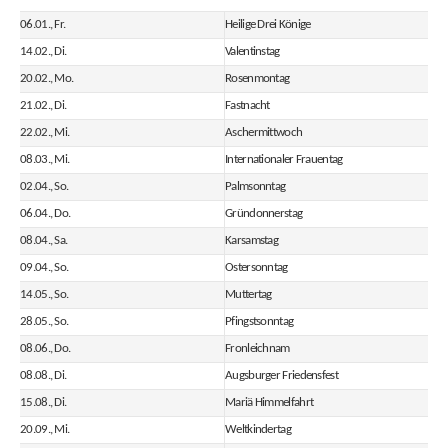
06.01., Fr.
Heilige Drei Könige
14.02., Di.
Valentinstag
20.02., Mo.
Rosenmontag
21.02., Di.
Fastnacht
22.02., Mi.
Aschermittwoch
08.03., Mi.
Internationaler Frauentag
02.04., So.
Palmsonntag
06.04., Do.
Gründonnerstag
08.04., Sa.
Karsamstag
09.04., So.
Ostersonntag
14.05., So.
Muttertag
28.05., So.
Pfingstsonntag
08.06., Do.
Fronleichnam
08.08., Di.
Augsburger Friedensfest
15.08., Di.
Mariä Himmelfahrt
20.09., Mi.
Weltkindertag