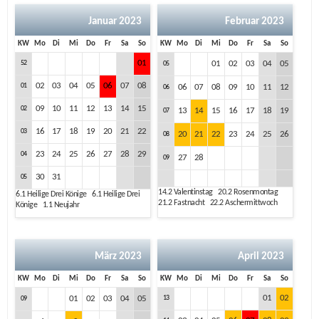
Januar 2023
Februar 2023
KW
Mo
Di
Mi
Do
Fr
Sa
So
KW
Mo
Di
Mi
Do
Fr
Sa
So
01
52
01
02
03
04
05
05
02
03
04
05
06
07
08
01
06
07
08
09
10
11
12
06
09
10
11
12
13
14
15
02
13
14
15
16
17
18
19
07
16
17
18
19
20
21
22
03
20
21
22
23
24
25
26
08
23
24
25
26
27
28
29
04
27
28
09
30
31
05
14.2
Valentinstag
20.2
Rosenmontag
6.1
Heilige Drei Könige
6.1
Heilige Drei
21.2
Fastnacht
22.2
Aschermittwoch
Könige
1.1
Neujahr
März 2023
April 2023
KW
Mo
Di
Mi
Do
Fr
Sa
So
KW
Mo
Di
Mi
Do
Fr
Sa
So
01
02
01
02
03
04
05
13
09