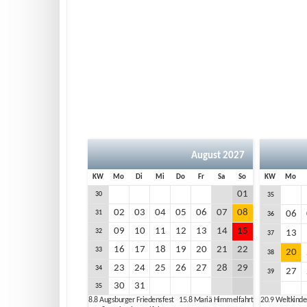
August 2027
KW
Mo
Di
Mi
Do
Fr
Sa
So
KW
Mo
01
30
35
02
03
04
05
06
07
08
31
06
36
09
10
11
12
13
14
15
32
13
37
16
17
18
19
20
21
22
33
20
38
23
24
25
26
27
28
29
34
27
39
30
31
35
8.8
Augsburger Friedensfest
15.8
Mariä Himmelfahrt
20.9
Weltkind