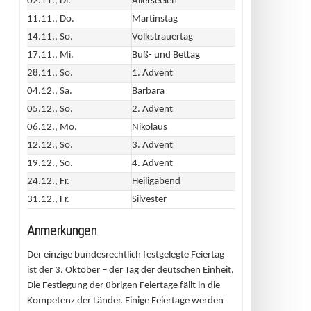
02.11., Di.
Allerseelen
11.11., Do.
Martinstag
14.11., So.
Volkstrauertag
17.11., Mi.
Buß- und Bettag
28.11., So.
1. Advent
04.12., Sa.
Barbara
05.12., So.
2. Advent
06.12., Mo.
Nikolaus
12.12., So.
3. Advent
19.12., So.
4. Advent
24.12., Fr.
Heiligabend
31.12., Fr.
Silvester
Anmerkungen
Der einzige bundesrechtlich festgelegte Feiertag
ist der 3. Oktober – der Tag der deutschen Einheit.
Die Festlegung der übrigen Feiertage fällt in die
Kompetenz der Länder. Einige Feiertage werden