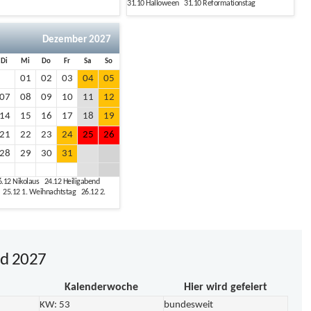
31.10
Halloween
31.10
Reformationstag
Dezember 2027
Di
Mi
Do
Fr
Sa
So
01
02
03
04
05
07
08
09
10
11
12
14
15
16
17
18
19
21
22
23
24
25
26
28
29
30
31
6.12
Nikolaus
24.12
Heiligabend
r
25.12
1. Weihnachtstag
26.12
2.
g
nd 2027
Kalenderwoche
Hier wird gefeiert
KW: 53
bundesweit