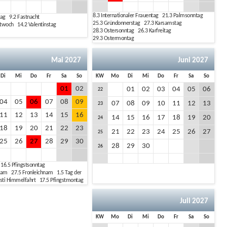
8.3
Internationaler Frauentag
21.3
Palmsonntag
tag
9.2
Fastnacht
25.3
Gründonnerstag
27.3
Karsamstag
ttwoch
14.2
Valentinstag
28.3
Ostersonntag
26.3
Karfreitag
29.3
Ostermontag
Mai 2027
Juni 2027
Di
Mi
Do
Fr
Sa
So
KW
Mo
Di
Mi
Do
Fr
Sa
So
01
02
01
02
03
04
05
06
22
04
05
06
07
08
09
07
08
09
10
11
12
13
23
11
12
13
14
15
16
14
15
16
17
18
19
20
24
18
19
20
21
22
23
21
22
23
24
25
26
27
25
25
26
27
28
29
30
28
29
30
26
g
16.5
Pfingstsonntag
hnam
27.5
Fronleichnam
1.5
Tag der
isti Himmelfahrt
17.5
Pfingstmontag
Juli 2027
KW
Mo
Di
Mi
Do
Fr
Sa
So