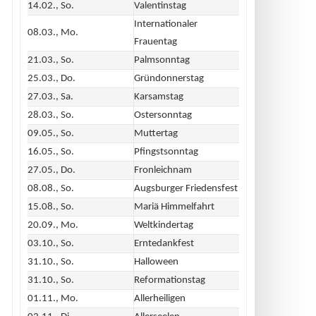
14.02., So.
Valentinstag
Internationaler
08.03., Mo.
Frauentag
21.03., So.
Palmsonntag
25.03., Do.
Gründonnerstag
27.03., Sa.
Karsamstag
28.03., So.
Ostersonntag
09.05., So.
Muttertag
16.05., So.
Pfingstsonntag
27.05., Do.
Fronleichnam
08.08., So.
Augsburger Friedensfest
15.08., So.
Mariä Himmelfahrt
20.09., Mo.
Weltkindertag
03.10., So.
Erntedankfest
31.10., So.
Halloween
31.10., So.
Reformationstag
01.11., Mo.
Allerheiligen