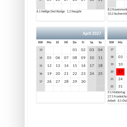
8.2
Rosenmon
6.1
Heilige Drei Könige
1.1
Neujahr
10.2
Aschermi
April 2027
KW
Mo
Di
Mi
Do
Fr
Sa
So
KW
Mo
01
02
03
04
17
13
03
18
05
06
07
08
09
10
11
14
10
19
12
13
14
15
16
17
18
15
17
20
19
20
21
22
23
24
25
16
24
21
26
27
28
29
30
17
31
22
9.5
Mutterta
27.5
Fronleic
Arbeit
6.5
Chr