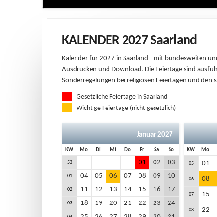
KALENDER 2027 Saarland
Kalender für 2027 in Saarland - mit bundesweiten un
Ausdrucken und Download. Die Feiertage sind ausführ
Sonderregelungen bei religiösen Feiertagen und den 
Gesetzliche Feiertage in Saarland
Wichtige Feiertage (nicht gesetzlich)
Januar 2027
KW
Mo
Di
Mi
Do
Fr
Sa
So
KW
Mo
01
02
03
53
01
05
04
05
06
07
08
09
10
01
08
06
11
12
13
14
15
16
17
02
15
07
18
19
20
21
22
23
24
03
22
08
25
26
27
28
29
30
31
04