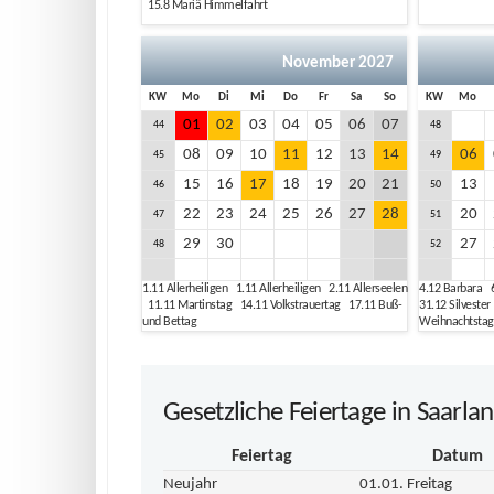
15.8
Mariä Himmelfahrt
November 2027
KW
Mo
Di
Mi
Do
Fr
Sa
So
KW
Mo
01
02
03
04
05
06
07
44
48
08
09
10
11
12
13
14
06
45
49
15
16
17
18
19
20
21
13
46
50
22
23
24
25
26
27
28
20
47
51
29
30
27
48
52
1.11
Allerheiligen
1.11
Allerheiligen
2.11
Allerseelen
4.12
Barbara
11.11
Martinstag
14.11
Volkstrauertag
17.11
Buß-
31.12
Silveste
und Bettag
Weihnachtsta
Gesetzliche Feiertage in Saarla
Feiertag
Datum
Neujahr
01.01. Freitag