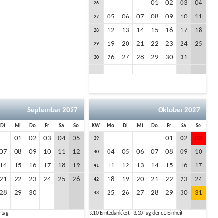
01
02
03
04
26
05
06
07
08
09
10
11
27
12
13
14
15
16
17
18
28
19
20
21
22
23
24
25
29
26
27
28
29
30
31
30
September 2027
Oktober 2027
Di
Mi
Do
Fr
Sa
So
KW
Mo
Di
Mi
Do
Fr
Sa
So
01
02
03
04
05
01
02
03
39
07
08
09
10
11
12
04
05
06
07
08
09
10
40
14
15
16
17
18
19
11
12
13
14
15
16
17
41
21
22
23
24
25
26
18
19
20
21
22
23
24
42
28
29
30
25
26
27
28
29
30
31
43
ertag
3.10
Erntedankfest
3.10
Tag der dt. Einheit