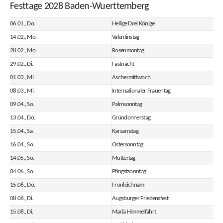
Festtage 2028 Baden-Wuerttemberg
06.01., Do.
Heilige Drei Könige
14.02., Mo.
Valentinstag
28.02., Mo.
Rosenmontag
29.02., Di.
Fastnacht
01.03., Mi.
Aschermittwoch
08.03., Mi.
Internationaler Frauentag
09.04., So.
Palmsonntag
13.04., Do.
Gründonnerstag
15.04., Sa.
Karsamstag
16.04., So.
Ostersonntag
14.05., So.
Muttertag
04.06., So.
Pfingstsonntag
15.06., Do.
Fronleichnam
08.08., Di.
Augsburger Friedensfest
15.08., Di.
Mariä Himmelfahrt