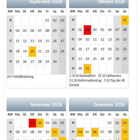
September 2028
Oktober 2028
KW
Mo
Di
Mi
Do
Fr
Sa
So
KW
Mo
Di
Mi
Do
Fr
Sa
So
01
01
02
03
39
35
02
03
04
05
06
07
08
40
04
05
06
07
08
09
10
36
09
10
11
12
13
14
15
41
11
12
13
14
15
16
17
37
16
17
18
19
20
21
22
42
18
19
20
21
22
23
24
38
23
24
25
26
27
28
29
43
25
26
27
28
29
30
39
30
31
44
1.10
Erntedankfest
31.10
Halloween
20.9
Weltkindertag
31.10
Reformationstag
3.10
Tag der dt.
Einheit
November 2028
Dezember 2028
KW
Mo
Di
Mi
Do
Fr
Sa
So
KW
Mo
Di
Mi
Do
Fr
Sa
So
01
02
03
04
05
01
02
03
44
48
06
07
08
09
10
11
12
04
05
06
07
08
09
10
45
49