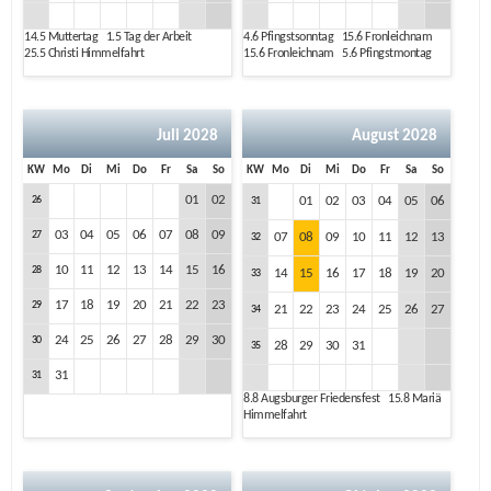
14.5
Muttertag
1.5
Tag der Arbeit
4.6
Pfingstsonntag
15.6
Fronleichnam
25.5
Christi Himmelfahrt
15.6
Fronleichnam
5.6
Pfingstmontag
Juli 2028
August 2028
KW
Mo
Di
Mi
Do
Fr
Sa
So
KW
Mo
Di
Mi
Do
Fr
Sa
So
01
02
26
01
02
03
04
05
06
31
03
04
05
06
07
08
09
27
07
08
09
10
11
12
13
32
10
11
12
13
14
15
16
28
14
15
16
17
18
19
20
33
17
18
19
20
21
22
23
29
21
22
23
24
25
26
27
34
24
25
26
27
28
29
30
30
28
29
30
31
35
31
31
8.8
Augsburger Friedensfest
15.8
Mariä
Himmelfahrt