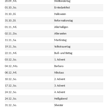
20.09., Mi.
Weltkindertag
01.10., So.
Erntedankfest
31.10., Di.
Halloween
31.10., Di.
Reformationstag
01.11., Mi.
Allerheiligen
02.11., Do.
Allerseelen
11.11., Sa.
Martinstag
19.11., So.
Volkstrauertag
22.11., Mi.
Buß- und Bettag
03.12., So.
1. Advent
04.12., Mo.
Barbara
06.12., Mi.
Nikolaus
10.12., So.
2. Advent
17.12., So.
3. Advent
24.12., So.
4. Advent
24.12., So.
Heiligabend
31.12., So.
Silvester