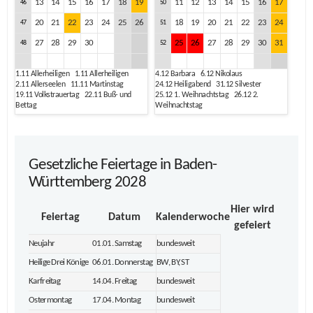
13
14
15
16
17
18
19
11
12
13
14
15
16
17
46
50
20
21
22
23
24
25
26
18
19
20
21
22
23
24
47
51
27
28
29
30
25
26
27
28
29
30
31
48
52
1.11
Allerheiligen
1.11
Allerheiligen
4.12
Barbara
6.12
Nikolaus
2.11
Allerseelen
11.11
Martinstag
24.12
Heiligabend
31.12
Silvester
19.11
Volkstrauertag
22.11
Buß- und
25.12
1. Weihnachtstag
26.12
2.
Bettag
Weihnachtstag
Gesetzliche Feiertage in Baden-
Württemberg 2028
Hier wird
Feiertag
Datum
Kalenderwoche
gefeiert
Neujahr
01.01. Samstag
bundesweit
Heilige Drei Könige
06.01. Donnerstag
BW, BY, ST
Karfreitag
14.04. Freitag
bundesweit
Ostermontag
17.04. Montag
bundesweit