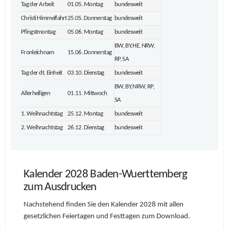
Tag der Arbeit
01.05. Montag
bundesweit
Christi Himmelfahrt
25.05. Donnerstag
bundesweit
Pfingstmontag
05.06. Montag
bundesweit
BW, BY, HE, NRW,
Fronleichnam
15.06. Donnerstag
RP, SA
Tag der dt. Einheit
03.10. Dienstag
bundesweit
BW, BY, NRW, RP,
Allerheiligen
01.11. Mittwoch
SA
1. Weihnachtstag
25.12. Montag
bundesweit
2. Weihnachtstag
26.12. Dienstag
bundesweit
Kalender 2028 Baden-Wuerttemberg
zum Ausdrucken
Nachstehend finden Sie den Kalender 2028 mit allen
gesetzlichen Feiertagen und Festtagen zum Download.