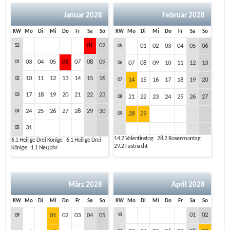
Januar 2028
Februar 2028
KW
Mo
Di
Mi
Do
Fr
Sa
So
KW
Mo
Di
Mi
Do
Fr
Sa
So
01
02
52
01
02
03
04
05
06
05
03
04
05
06
07
08
09
01
07
08
09
10
11
12
13
06
10
11
12
13
14
15
16
02
14
15
16
17
18
19
20
07
17
18
19
20
21
22
23
03
21
22
23
24
25
26
27
08
24
25
26
27
28
29
30
04
28
29
09
31
05
14.2
Valentinstag
28.2
Rosenmontag
6.1
Heilige Drei Könige
6.1
Heilige Drei
29.2
Fastnacht
Könige
1.1
Neujahr
März 2028
April 2028
KW
Mo
Di
Mi
Do
Fr
Sa
So
KW
Mo
Di
Mi
Do
Fr
Sa
So
01
02
01
02
03
04
05
13
09