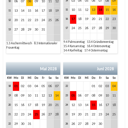
03
04
05
06
07
08
09
14
06
07
08
09
10
11
12
10
10
11
12
13
14
15
16
15
13
14
15
16
17
18
19
11
17
18
19
20
21
22
23
16
20
21
22
23
24
25
26
12
24
25
26
27
28
29
30
17
27
28
29
30
31
13
9.4
Palmsonntag
13.4
Gründonnerstag
1.3
Aschermittwoch
8.3
Internationaler
15.4
Karsamstag
16.4
Ostersonntag
Frauentag
14.4
Karfreitag
17.4
Ostermontag
Mai 2028
Juni 2028
KW
Mo
Di
Mi
Do
Fr
Sa
So
KW
Mo
Di
Mi
Do
Fr
Sa
So
01
02
03
04
05
06
07
01
02
03
04
18
22
08
09
10
11
12
13
14
05
06
07
08
09
10
11
19
23
15
16
17
18
19
20
21
12
13
14
15
16
17
18
20
24
22
23
24
25
26
27
28
19
20
21
22
23
24
25
21
25
29
30
31
26
27
28
29
30
22
26