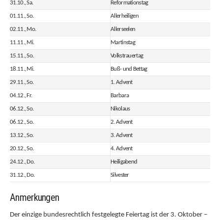
31.10., Sa.
Reformationstag
01.11., So.
Allerheiligen
02.11., Mo.
Allerseelen
11.11., Mi.
Martinstag
15.11., So.
Volkstrauertag
18.11., Mi.
Buß- und Bettag
29.11., So.
1. Advent
04.12., Fr.
Barbara
06.12., So.
Nikolaus
06.12., So.
2. Advent
13.12., So.
3. Advent
20.12., So.
4. Advent
24.12., Do.
Heiligabend
31.12., Do.
Silvester
Anmerkungen
Der einzige bundesrechtlich festgelegte Feiertag ist der 3. Oktober –