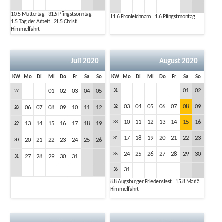
10.5
Muttertag
31.5
Pfingstsonntag
11.6
Fronleichnam
1.6
Pfingstmontag
1.5
Tag der Arbeit
21.5
Christi
Himmelfahrt
Juli 2020
August 2020
KW
Mo
Di
Mi
Do
Fr
Sa
So
KW
Mo
Di
Mi
Do
Fr
Sa
So
01
02
01
02
03
04
05
31
27
03
04
05
06
07
08
09
32
06
07
08
09
10
11
12
28
10
11
12
13
14
15
16
33
13
14
15
16
17
18
19
29
17
18
19
20
21
22
23
34
20
21
22
23
24
25
26
30
24
25
26
27
28
29
30
35
27
28
29
30
31
31
31
36
8.8
Augsburger Friedensfest
15.8
Mariä
Himmelfahrt