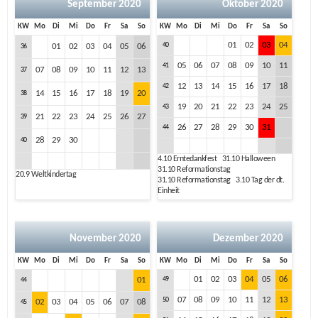
September 2020
Oktober 2020
KW
Mo
Di
Mi
Do
Fr
Sa
So
KW
Mo
Di
Mi
Do
Fr
Sa
So
01
02
03
04
40
01
02
03
04
05
06
36
05
06
07
08
09
10
11
41
07
08
09
10
11
12
13
37
12
13
14
15
16
17
18
42
14
15
16
17
18
19
20
38
19
20
21
22
23
24
25
43
21
22
23
24
25
26
27
39
26
27
28
29
30
31
44
28
29
30
40
4.10
Erntedankfest
31.10
Halloween
31.10
Reformationstag
20.9
Weltkindertag
31.10
Reformationstag
3.10
Tag der dt.
Einheit
November 2020
Dezember 2020
KW
Mo
Di
Mi
Do
Fr
Sa
So
KW
Mo
Di
Mi
Do
Fr
Sa
So
01
02
03
04
05
06
01
49
44
07
08
09
10
11
12
13
50
02
03
04
05
06
07
08
45