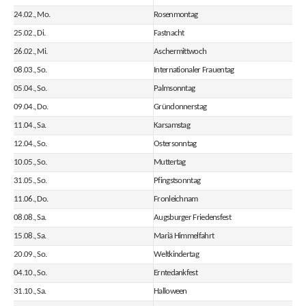
24.02., Mo.
Rosenmontag
25.02., Di.
Fastnacht
26.02., Mi.
Aschermittwoch
08.03., So.
Internationaler Frauentag
05.04., So.
Palmsonntag
09.04., Do.
Gründonnerstag
11.04., Sa.
Karsamstag
12.04., So.
Ostersonntag
10.05., So.
Muttertag
31.05., So.
Pfingstsonntag
11.06., Do.
Fronleichnam
08.08., Sa.
Augsburger Friedensfest
15.08., Sa.
Mariä Himmelfahrt
20.09., So.
Weltkindertag
04.10., So.
Erntedankfest
31.10., Sa.
Halloween