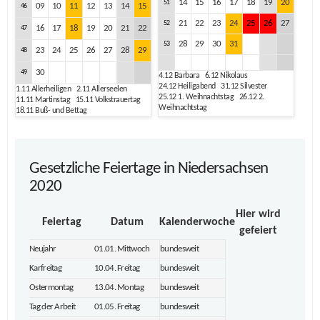
14
15
16
17
18
19
20
51
09
10
11
12
13
14
15
46
21
22
23
24
25
26
27
52
16
17
18
19
20
21
22
47
28
29
30
31
53
23
24
25
26
27
28
29
48
30
49
4.12
Barbara
6.12
Nikolaus
24.12
Heiligabend
31.12
Silvester
1.11
Allerheiligen
2.11
Allerseelen
25.12
1. Weihnachtstag
26.12
2.
11.11
Martinstag
15.11
Volkstrauertag
Weihnachtstag
18.11
Buß- und Bettag
Gesetzliche Feiertage in Niedersachsen
2020
Hier wird
Feiertag
Datum
Kalenderwoche
gefeiert
Neujahr
01.01. Mittwoch
bundesweit
Karfreitag
10.04. Freitag
bundesweit
Ostermontag
13.04. Montag
bundesweit
Tag der Arbeit
01.05. Freitag
bundesweit