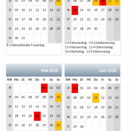
02
03
04
05
06
07
08
06
07
08
09
10
11
12
10
15
09
10
11
12
13
14
15
13
14
15
16
17
18
19
11
16
16
17
18
19
20
21
22
20
21
22
23
24
25
26
12
17
23
24
25
26
27
28
29
27
28
29
30
13
18
30
31
14
5.4
Palmsonntag
9.4
Gründonnerstag
8.3
Internationaler Frauentag
11.4
Karsamstag
12.4
Ostersonntag
10.4
Karfreitag
13.4
Ostermontag
Mai 2020
Juni 2020
KW
Mo
Di
Mi
Do
Fr
Sa
So
KW
Mo
Di
Mi
Do
Fr
Sa
So
01
02
03
18
01
02
03
04
05
06
07
23
04
05
06
07
08
09
10
19
08
09
10
11
12
13
14
24
11
12
13
14
15
16
17
20
15
16
17
18
19
20
21
25
18
19
20
21
22
23
24
21
22
23
24
25
26
27
28
26
25
26
27
28
29
30
31
22
29
30
27