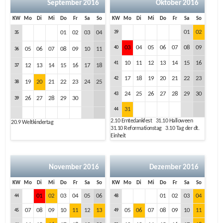
September 2016
Oktober 2016
KW
Mo
Di
Mi
Do
Fr
Sa
So
KW
Mo
Di
Mi
Do
Fr
Sa
So
01
02
01
02
03
04
39
35
03
04
05
06
07
08
09
40
05
06
07
08
09
10
11
36
10
11
12
13
14
15
16
41
12
13
14
15
16
17
18
37
17
18
19
20
21
22
23
42
19
20
21
22
23
24
25
38
24
25
26
27
28
29
30
43
26
27
28
29
30
39
31
44
2.10
Erntedankfest
31.10
Halloween
20.9
Weltkindertag
31.10
Reformationstag
3.10
Tag der dt.
Einheit
November 2016
Dezember 2016
KW
Mo
Di
Mi
Do
Fr
Sa
So
KW
Mo
Di
Mi
Do
Fr
Sa
So
01
02
03
04
05
06
01
02
03
04
44
48
07
08
09
10
11
12
13
05
06
07
08
09
10
11
45
49