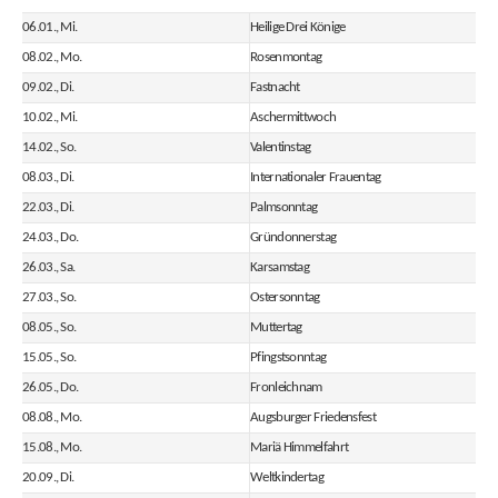
06.01., Mi.
Heilige Drei Könige
08.02., Mo.
Rosenmontag
09.02., Di.
Fastnacht
10.02., Mi.
Aschermittwoch
14.02., So.
Valentinstag
08.03., Di.
Internationaler Frauentag
22.03., Di.
Palmsonntag
24.03., Do.
Gründonnerstag
26.03., Sa.
Karsamstag
27.03., So.
Ostersonntag
08.05., So.
Muttertag
15.05., So.
Pfingstsonntag
26.05., Do.
Fronleichnam
08.08., Mo.
Augsburger Friedensfest
15.08., Mo.
Mariä Himmelfahrt
20.09., Di.
Weltkindertag