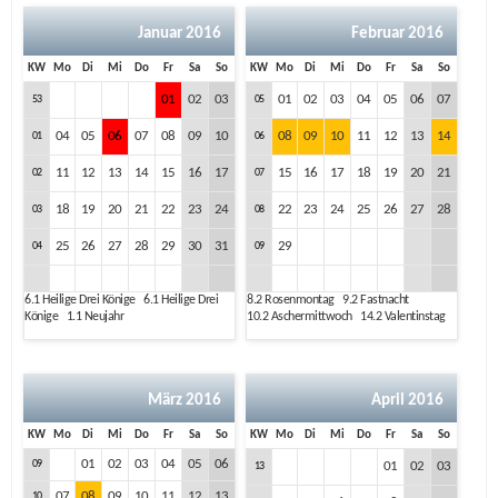
Januar 2016
Februar 2016
KW
Mo
Di
Mi
Do
Fr
Sa
So
KW
Mo
Di
Mi
Do
Fr
Sa
So
01
02
03
01
02
03
04
05
06
07
53
05
04
05
06
07
08
09
10
08
09
10
11
12
13
14
01
06
11
12
13
14
15
16
17
15
16
17
18
19
20
21
02
07
18
19
20
21
22
23
24
22
23
24
25
26
27
28
03
08
25
26
27
28
29
30
31
29
04
09
6.1
Heilige Drei Könige
6.1
Heilige Drei
8.2
Rosenmontag
9.2
Fastnacht
Könige
1.1
Neujahr
10.2
Aschermittwoch
14.2
Valentinstag
März 2016
April 2016
KW
Mo
Di
Mi
Do
Fr
Sa
So
KW
Mo
Di
Mi
Do
Fr
Sa
So
01
02
03
04
05
06
09
01
02
03
13
07
08
09
10
11
12
13
10