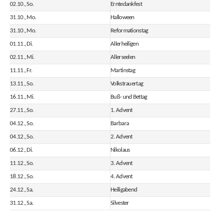
02.10., So.
Erntedankfest
31.10., Mo.
Halloween
31.10., Mo.
Reformationstag
01.11., Di.
Allerheiligen
02.11., Mi.
Allerseelen
11.11., Fr.
Martinstag
13.11., So.
Volkstrauertag
16.11., Mi.
Buß- und Bettag
27.11., So.
1. Advent
04.12., So.
Barbara
04.12., So.
2. Advent
06.12., Di.
Nikolaus
11.12., So.
3. Advent
18.12., So.
4. Advent
24.12., Sa.
Heiligabend
31.12., Sa.
Silvester