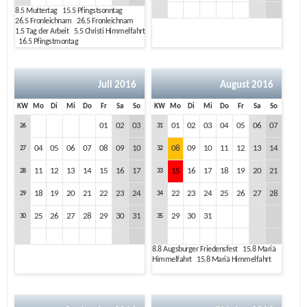
8.5
Muttertag
15.5
Pfingstsonntag
26.5
Fronleichnam
26.5
Fronleichnam
1.5
Tag der Arbeit
5.5
Christi Himmelfahrt
16.5
Pfingstmontag
Juli 2016
August 2016
KW
Mo
Di
Mi
Do
Fr
Sa
So
KW
Mo
Di
Mi
Do
Fr
Sa
So
01
02
03
01
02
03
04
05
06
07
26
31
04
05
06
07
08
09
10
08
09
10
11
12
13
14
27
32
11
12
13
14
15
16
17
15
16
17
18
19
20
21
28
33
18
19
20
21
22
23
24
22
23
24
25
26
27
28
29
34
25
26
27
28
29
30
31
29
30
31
30
35
8.8
Augsburger Friedensfest
15.8
Mariä
Himmelfahrt
15.8
Mariä Himmelfahrt