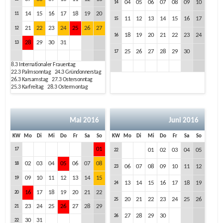
04
05
06
07
08
09
10
14
14
15
16
17
18
19
20
11
11
12
13
14
15
16
17
15
21
22
23
24
25
26
27
12
18
19
20
21
22
23
24
16
28
29
30
31
13
25
26
27
28
29
30
17
8.3
Internationaler Frauentag
22.3
Palmsonntag
24.3
Gründonnerstag
26.3
Karsamstag
27.3
Ostersonntag
25.3
Karfreitag
28.3
Ostermontag
Mai 2016
Juni 2016
KW
Mo
Di
Mi
Do
Fr
Sa
So
KW
Mo
Di
Mi
Do
Fr
Sa
So
01
17
01
02
03
04
05
22
02
03
04
05
06
07
08
18
06
07
08
09
10
11
12
23
09
10
11
12
13
14
15
19
13
14
15
16
17
18
19
24
16
17
18
19
20
21
22
20
20
21
22
23
24
25
26
25
23
24
25
26
27
28
29
21
27
28
29
30
26
30
31
22